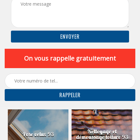
On vous rappelle gratuitement
Nettoyage et
Pose velux 93
démoussage toiture 93